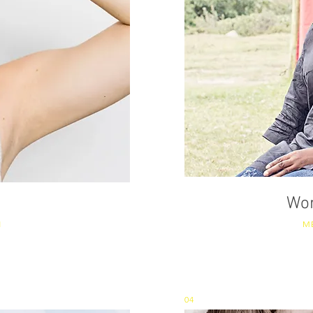
Wo
N
M
04